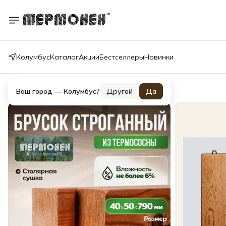
Колумбус
Каталог
Акции
Бестселлеры
Новинки
Каталог
Ваш город —
Колумбус
?
Другой
Да