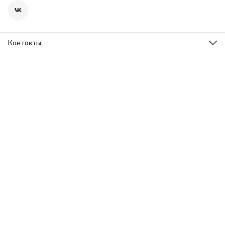
Контакты
Адрес
г. Костомукша, шоссе Горняков, д.124
Телефон
8 (921) 226-29-52
Режим работы
Пн-Пт с 09:00 до 19:00; Сб-Вс с 12:00 до 17:00
Эл. почта
mail@termonen.ru