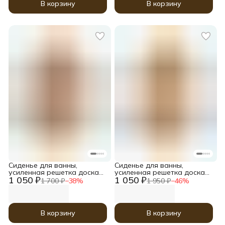
В корзину
В корзину
Сиденье для ванны,
Сиденье для ванны,
усиленная решетка доска
усиленная решетка доска
1 050 ₽
1 050 ₽
на ванну деревянная
на ванну деревянная
1 700 ₽
−
38
%
1 950 ₽
−
46
%
Термососна 70х30 см, Шуя
Термососна 70х30 см, Охта
В корзину
В корзину