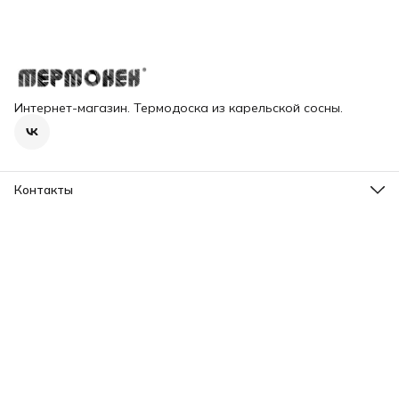
Интернет-магазин. Термодоска из карельской сосны.
Контакты
Адрес
г. Костомукша, шоссе Горняков, д.124
Телефон
8 (921) 226-29-52
Режим работы
Пн-Пт с 09:00 до 19:00; Сб-Вс с 12:00 до 17:00
Эл. почта
mail@termonen.ru