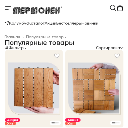
Колумбус
Каталог
Акции
Бестселлеры
Новинки
Главная
›
Популярные товары
Популярные товары
Фильтры
Сортировка
Акция
Акция
Хит
Хит