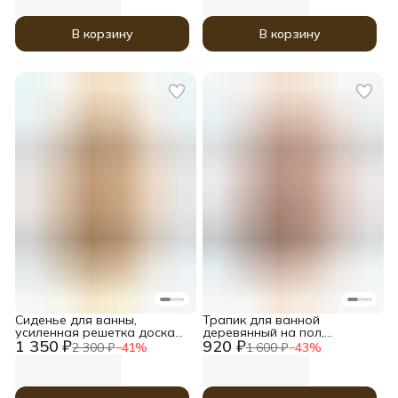
В корзину
В корзину
Сиденье для ванны,
Трапик для ванной
усиленная решетка доска
деревянный на пол,
1 350 ₽
920 ₽
на ванну деревянная
решетка напольная, 29,5х70
2 300 ₽
−
41
%
1 600 ₽
−
43
%
Термососна 39х79 см, Кемь
см