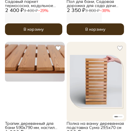
Садовый паркет
Пол для бани, Садовая
термососна, модульное
дорожка для сада дачи
2 400 ₽
2 350 ₽
напольное покрытие для
огорода, Плитка напольная
3 400 ₽
−
29
%
3 800 ₽
−
38
%
бани и балкона, террасная
деревянная, модульное
плитка
покрытие для отделки
балкона
В корзину
В корзину
Трапик деревянный для
Полка на ванну деревянная
бани 590х790 мм, настил
подставка Сума 29,5х70 см