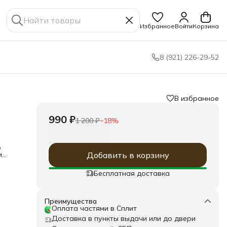
Избранное
Войти
Корзина
8 (921) 226-29-52
В избранное
990 ₽
1 200 ₽
−
18
%
о
и
Добавить в корзину
для
олит
Бесплатная доставка
м
ва
Преимущества
и
Оплата частями в Сплит
 Вам
Доставка в пункты выдачи или до двери