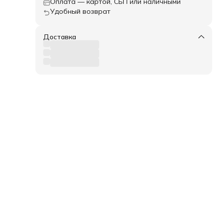
Оплата — картой, СБП или наличными
Удобный возврат
Доставка
кам,
оски
вать
е