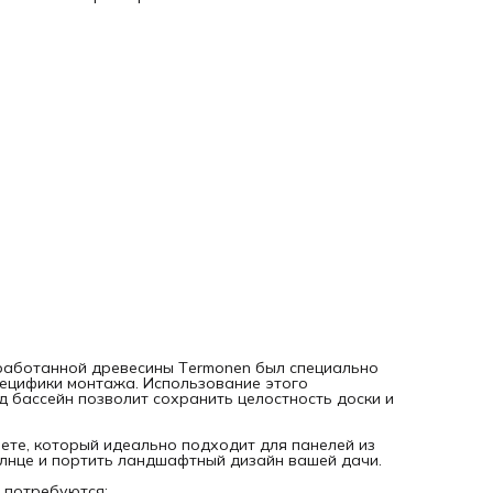
террасная доска из термососны бренда Тermonen
клипса бренда Тermonen (скоба крепёжная, кляймер)
саморезы
лага в виде бруса
несколько часов свободного времени.
Расход крепления 25 шт на 1 квадратный метр.
В клеммнике предусмотрены специальные отверстия по бо
которые облегчают процесс сборки и работы над
обновлением напольного покрытия.
Обращаем Ваше внимание, что при монтаже террасной д
из термообработанной древесины необходимо использо
именно это крепление. Кляймеры для крепления вагонки н
подойдут для этого материала.
работанной древесины Тermonen был специально
пецифики монтажа. Использование этого
 бассейн позволит сохранить целостность доски и
ете, который идеально подходит для панелей из
солнце и портить ландшафтный дизайн вашей дачи.
 потребуются: