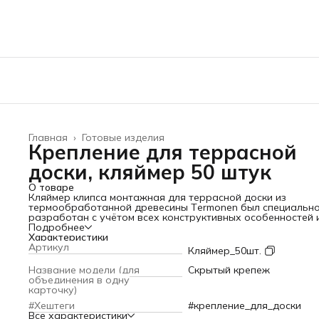
Главная
›
Готовые изделия
Крепление для террасной
доски, кляймер 50 штук
О товаре
Кляймер клипса монтажная для террасной доски из
термообработанной древесины Тermonen был специальн
разработан с учётом всех конструктивных особенностей 
специфики монтажа. Использование этого профкрепежа 
Подробнее
проектирования террасы или площадки под бассейн позв
Характеристики
сохранить целостность доски и продлить срок службы
Артикул
Кляймер_50шт.
веранды на долгие годы.
Крепеж кляммер пластиковый сделан в светло-коричнево
Название модели (для
Скрытый крепеж
цвете, который идеально подходит для панелей из масси
объединения в одну
дерева и не будет бросаться в глаза, блестеть на солнце 
карточку)
портить ландшафтный дизайн вашей дачи.
#Хештеги
#крепление_для_доски
Для монтажа настила, с помощью клямерного крепления,
Все характеристики
потребуются: