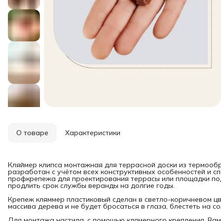
О товаре
Характеристики
Кляймер клипса монтажная для террасной доски из термооб
разработан с учётом всех конструктивных особенностей и с
профкрепежа для проектирования террасы или площадки под
продлить срок службы веранды на долгие годы.
Крепеж кляммер пластиковый сделан в светло-коричневом цв
массива дерева и не будет бросаться в глаза, блестеть на 
Для монтажа настила, с помощью клямерного крепления, Вам